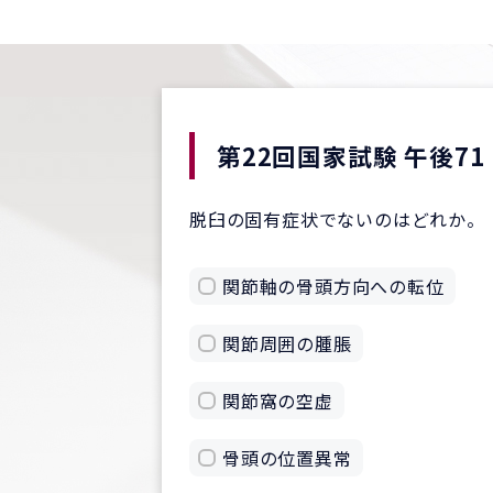
第22回国家試験 午後71
脱臼の固有症状でないのはどれか。
関節軸の骨頭方向への転位
関節周囲の腫脹
関節窩の空虚
骨頭の位置異常