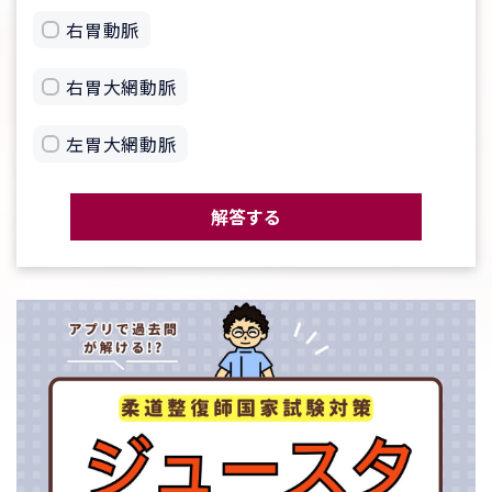
右胃動脈
右胃大網動脈
左胃大網動脈
解答する