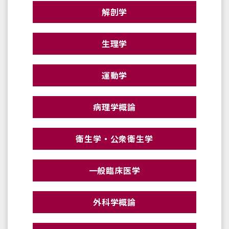
解剖学
生理学
運動学
病理学概論
衛生学・公衆衛生学
一般臨床医学
外科学概論