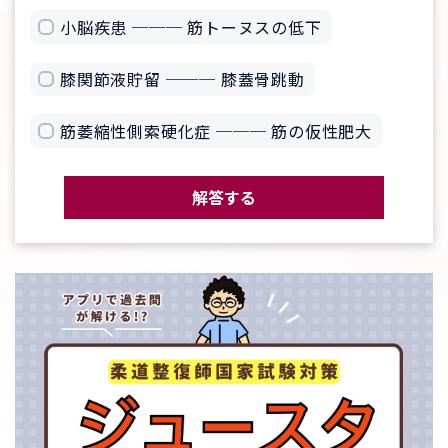
小脳疾患 ─── 筋トーヌスの低下
膝関節液貯留 ─── 膝蓋骨跳動
筋萎縮性側索硬化症 ─── 筋の仮性肥大
解答する