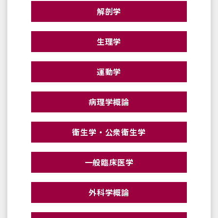
解剖学
生理学
運動学
病理学概論
衛生学・公衆衛生学
一般臨床医学
外科学概論