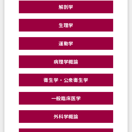
解剖学
生理学
運動学
病理学概論
衛生学・公衆衛生学
一般臨床医学
外科学概論