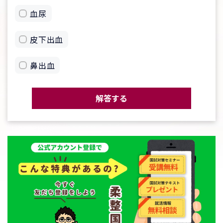
血尿
皮下出血
鼻出血
解答する