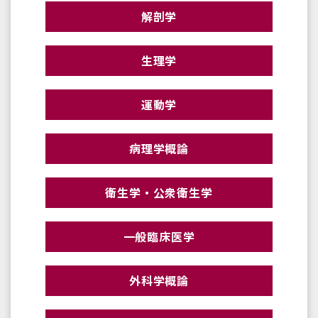
解剖学
生理学
運動学
病理学概論
衛生学・公衆衛生学
一般臨床医学
外科学概論