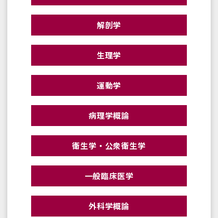
解剖学
生理学
運動学
病理学概論
衛生学・公衆衛生学
一般臨床医学
外科学概論