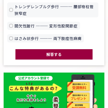
トレンデレンブルグ歩行 ─── 腰部脊柱管
狭窄症
間欠性跛行 ─── 変形性股関節症
はさみ状歩行 ─── 両下肢痙性麻痺
解答する