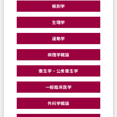
解剖学
生理学
運動学
病理学概論
衛生学・公衆衛生学
一般臨床医学
外科学概論