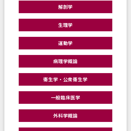
解剖学
生理学
運動学
病理学概論
衛生学・公衆衛生学
一般臨床医学
外科学概論