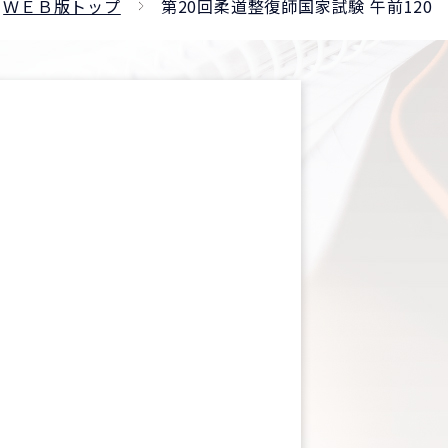
ＷＥＢ版トップ
第20回柔道整復師国家試験 午前120