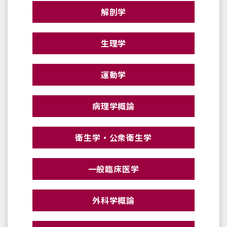
解剖学
生理学
運動学
病理学概論
衛生学・公衆衛生学
一般臨床医学
外科学概論