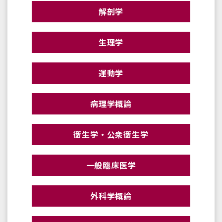
解剖学
生理学
運動学
病理学概論
衛生学・公衆衛生学
一般臨床医学
外科学概論