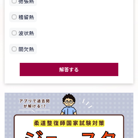
弛張熱
稽留熱
波状熱
間欠熱
解答する