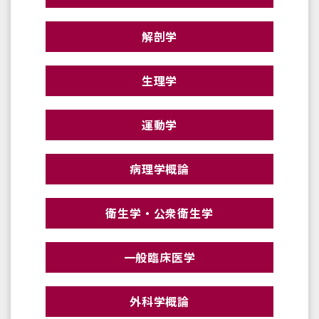
解剖学
生理学
運動学
病理学概論
衛生学・公衆衛生学
一般臨床医学
外科学概論