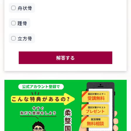
舟状骨
踵骨
立方骨
解答する