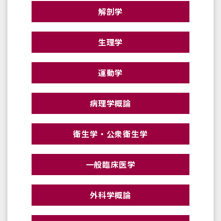
解剖学
生理学
運動学
病理学概論
衛生学・公衆衛生学
一般臨床医学
外科学概論