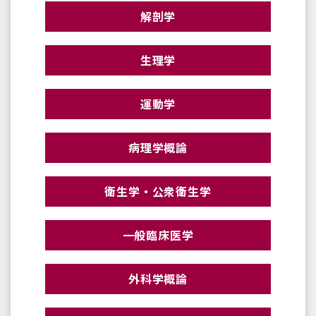
解剖学
生理学
運動学
病理学概論
衛生学・公衆衛生学
一般臨床医学
外科学概論