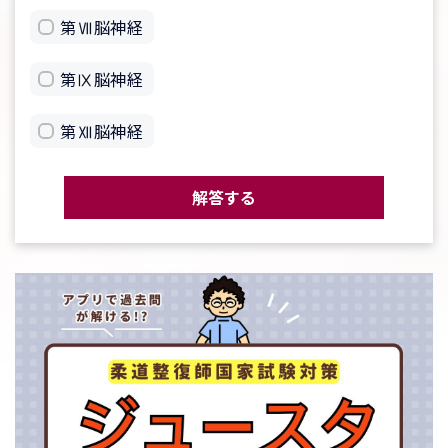
第Ⅶ脳神経
第Ⅸ脳神経
第Ⅻ脳神経
解答する