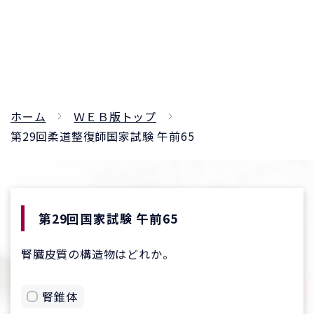
ホーム
ＷＥＢ版トップ
第29回柔道整復師国家試験 午前65
第29回国家試験 午前65
腎臓皮質の構造物はどれか。
腎錐体