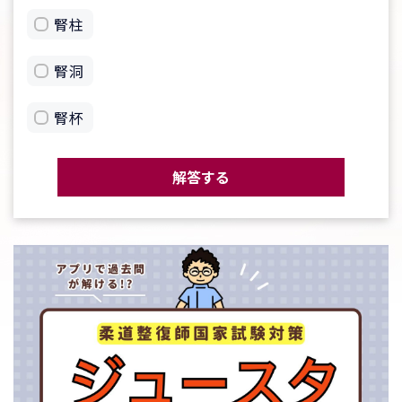
腎柱
腎洞
腎杯
解答する