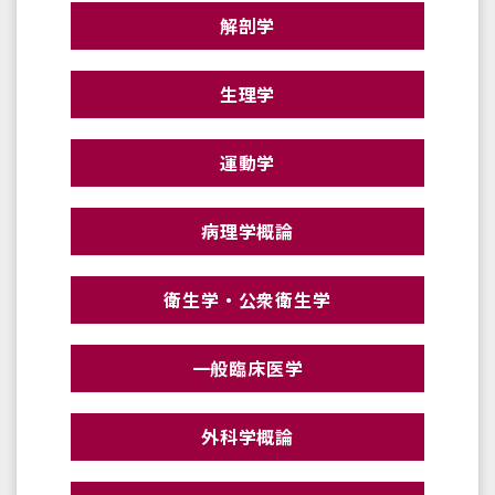
解剖学
生理学
運動学
病理学概論
衛生学・公衆衛生学
一般臨床医学
外科学概論