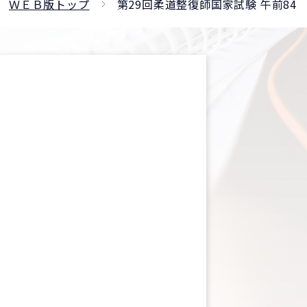
ＷＥＢ版トップ
第29回柔道整復師国家試験 午前84