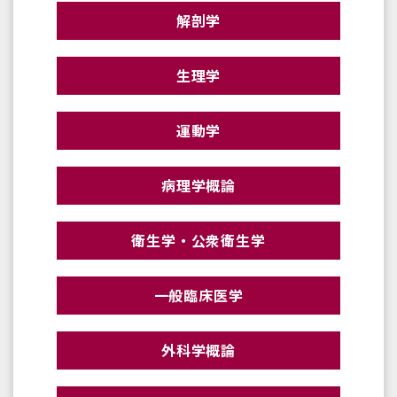
解剖学
生理学
運動学
病理学概論
衛生学・公衆衛生学
一般臨床医学
外科学概論