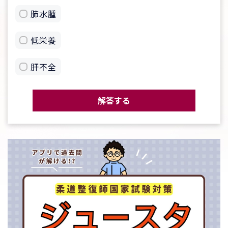
肺水腫
低栄養
肝不全
解答する