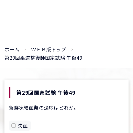
ホーム
ＷＥＢ版トップ
第29回柔道整復師国家試験 午後49
第29回国家試験 午後49
新鮮凍結血漿の適応はどれか。
失血