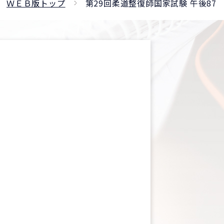
ＷＥＢ版トップ
第29回柔道整復師国家試験 午後87