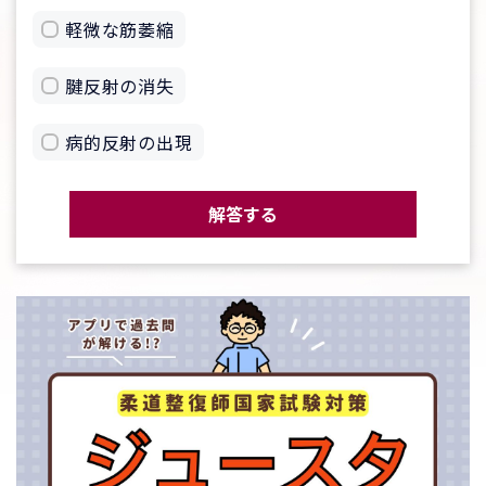
軽微な筋萎縮
腱反射の消失
病的反射の出現
解答する