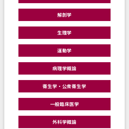
解剖学
生理学
運動学
病理学概論
衛生学・公衆衛生学
一般臨床医学
外科学概論