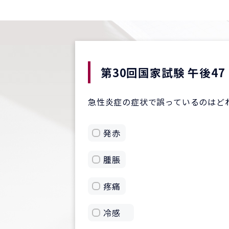
第30回国家試験 午後47
急性炎症の症状で誤っているのはど
発赤
腫脹
疼痛
冷感