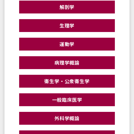
解剖学
生理学
運動学
病理学概論
衛生学・公衆衛生学
一般臨床医学
外科学概論