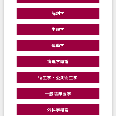
解剖学
生理学
運動学
病理学概論
衛生学・公衆衛生学
一般臨床医学
外科学概論