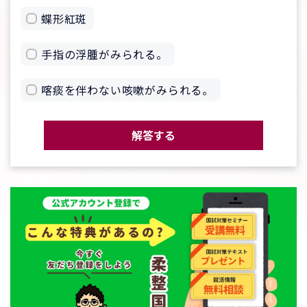
蝶形紅斑
手指の浮腫がみられる。
喀痰を伴わない咳嗽がみられる。
解答する