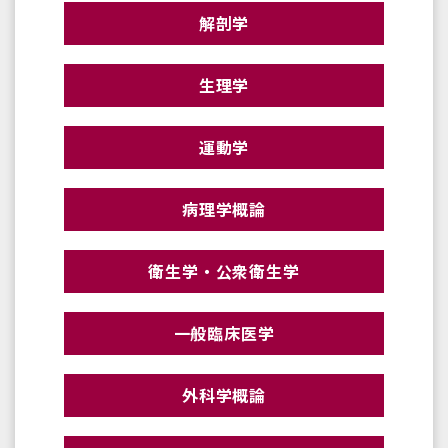
解剖学
生理学
運動学
病理学概論
衛生学・公衆衛生学
一般臨床医学
外科学概論