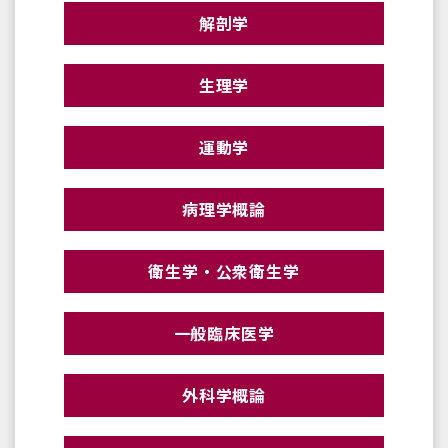
解剖学
生理学
運動学
病理学概論
衛生学・公衆衛生学
一般臨床医学
外科学概論