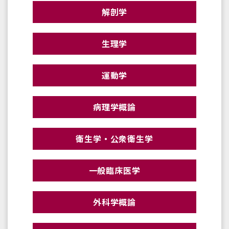
解剖学
生理学
運動学
病理学概論
衛生学・公衆衛生学
一般臨床医学
外科学概論