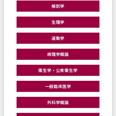
解剖学
生理学
運動学
病理学概論
衛生学・公衆衛生学
一般臨床医学
外科学概論