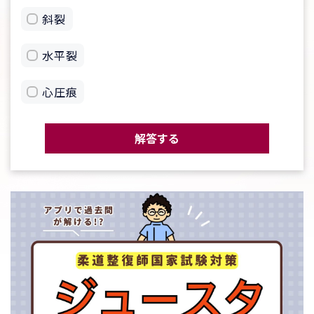
斜裂
水平裂
心圧痕
解答する