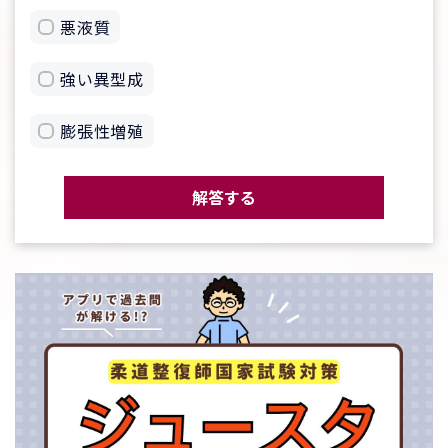
悪液質
強い異型成
膨張性増殖
解答する