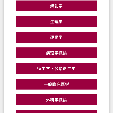
解剖学
生理学
運動学
病理学概論
衛生学・公衆衛生学
一般臨床医学
外科学概論