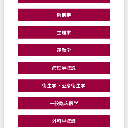
解剖学
生理学
運動学
病理学概論
衛生学・公衆衛生学
一般臨床医学
外科学概論