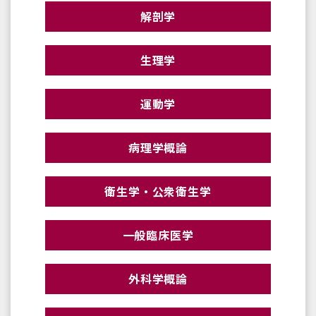
解剖学
生理学
運動学
病理学概論
衛生学・公衆衛生学
一般臨床医学
外科学概論