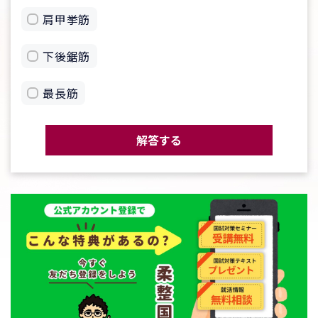
肩甲挙筋
下後鋸筋
最長筋
解答する