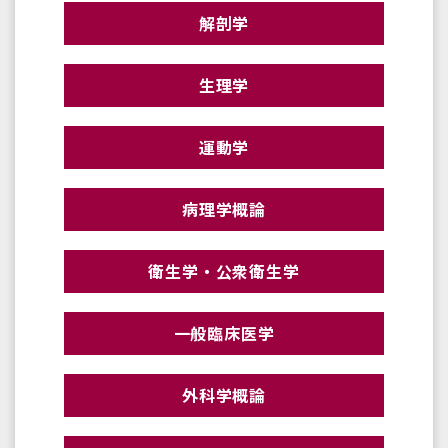
解剖学
生理学
運動学
病理学概論
衛生学・公衆衛生学
一般臨床医学
外科学概論