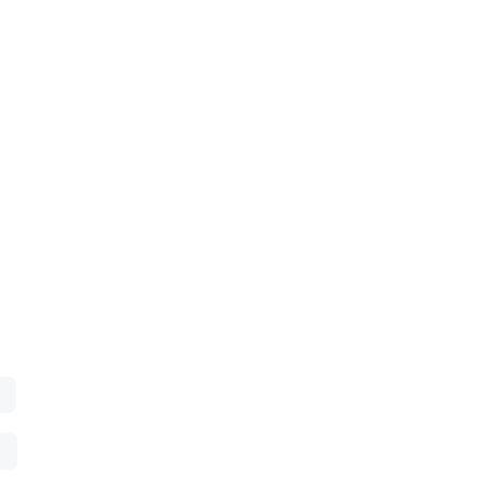
。
。
。