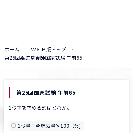
ホーム
ＷＥＢ版トップ
第25回柔道整復師国家試験 午前65
第25回国家試験 午前65
1秒率を求める式はどれか。
1秒量÷全肺気量×100（%)