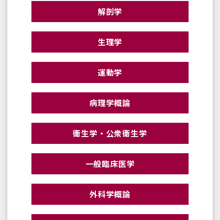
解剖学
生理学
運動学
病理学概論
衛生学・公衆衛生学
一般臨床医学
外科学概論