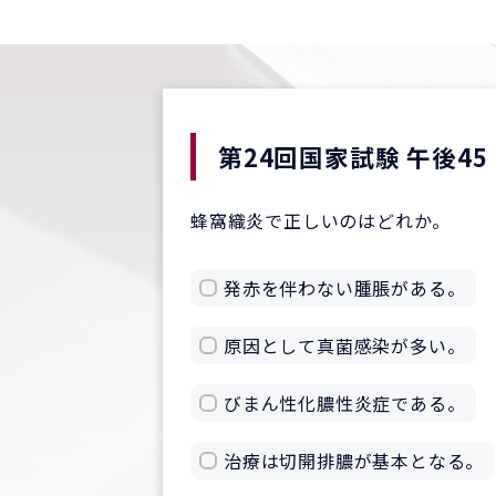
第24回国家試験 午後45
蜂窩織炎で正しいのはどれか。
発赤を伴わない腫脹がある。
原因として真菌感染が多い。
びまん性化膿性炎症である。
治療は切開排膿が基本となる。