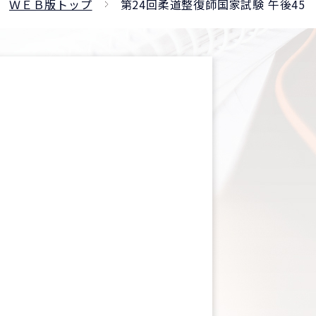
ＷＥＢ版トップ
第24回柔道整復師国家試験 午後45