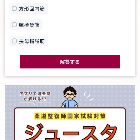
方形回内筋
腕橈骨筋
長母指屈筋
解答する