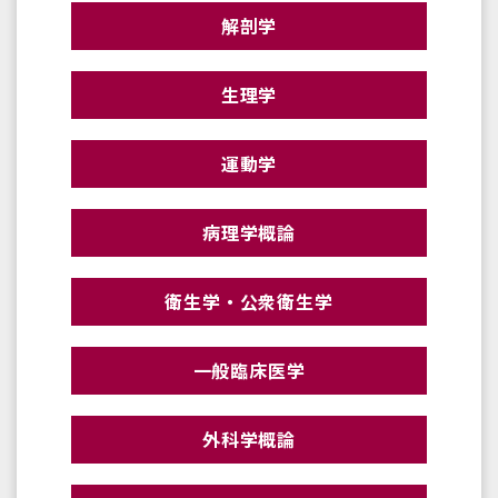
解剖学
生理学
運動学
病理学概論
衛生学・公衆衛生学
一般臨床医学
外科学概論