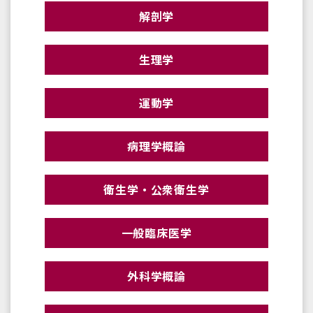
解剖学
生理学
運動学
病理学概論
衛生学・公衆衛生学
一般臨床医学
外科学概論