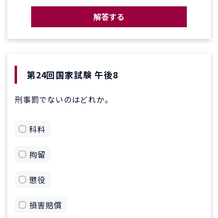
解答する
第24回国家試験 午後8
刑事罰でないのはどれか。
科料
拘留
懲役
損害賠償