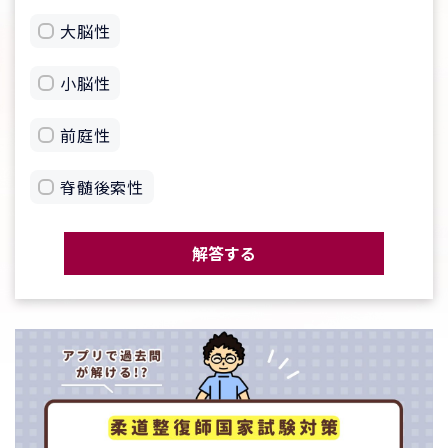
大脳性
小脳性
前庭性
脊髄後索性
解答する