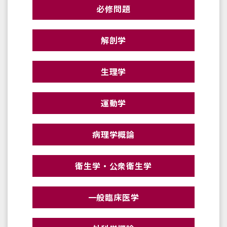
必修問題
解剖学
生理学
運動学
病理学概論
衛生学・公衆衛生学
一般臨床医学