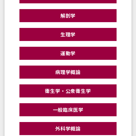
解剖学
生理学
運動学
病理学概論
衛生学・公衆衛生学
一般臨床医学
外科学概論