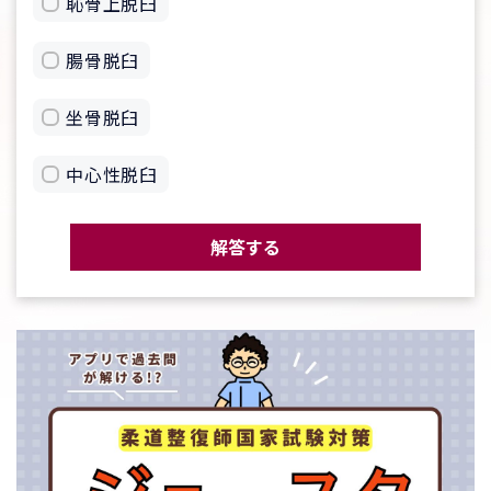
恥骨上脱臼
腸骨脱臼
坐骨脱臼
中心性脱臼
解答する