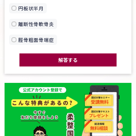
円板状半月
離断性骨軟骨炎
脛骨粗面骨端症
解答する