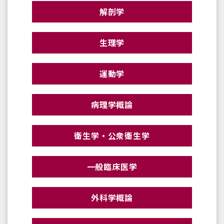
解剖学
生理学
運動学
病理学概論
衛生学・公衆衛生学
一般臨床医学
外科学概論