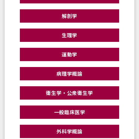
解剖学
生理学
運動学
病理学概論
衛生学・公衆衛生学
一般臨床医学
外科学概論