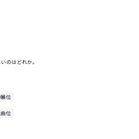
しいのはどれか。
伸展位
屈曲位