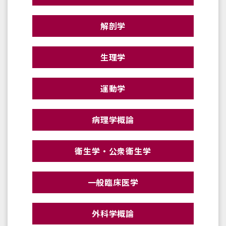
解剖学
生理学
運動学
病理学概論
衛生学・公衆衛生学
一般臨床医学
外科学概論