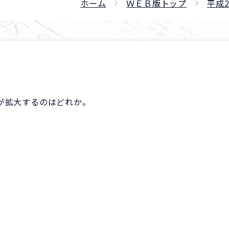
ホーム
ＷＥＢ版トップ
平成
が拡大するのはどれか。