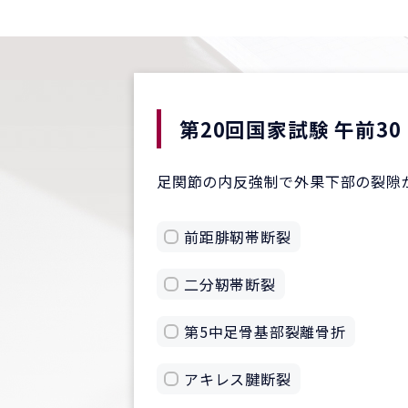
第20回国家試験 午前30
足関節の内反強制で外果下部の裂隙
前距腓靭帯断裂
二分靭帯断裂
第5中足骨基部裂離骨折
アキレス腱断裂