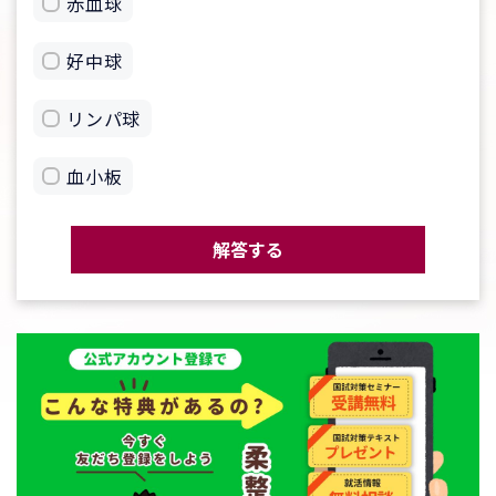
赤血球
好中球
リンパ球
血小板
解答する