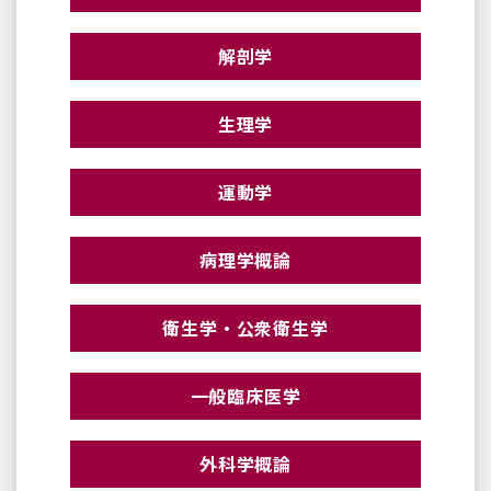
解剖学
生理学
運動学
病理学概論
衛生学・公衆衛生学
一般臨床医学
外科学概論