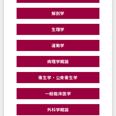
解剖学
生理学
運動学
病理学概論
衛生学・公衆衛生学
一般臨床医学
外科学概論