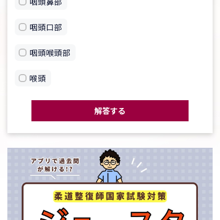
咽頭鼻部
咽頭口部
咽頭喉頭部
喉頭
解答する