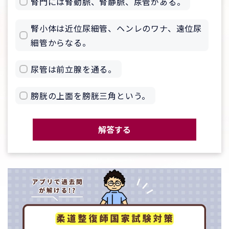
腎門には腎動脈、腎静脈、尿管がある。
腎小体は近位尿細管、ヘンレのワナ、遠位尿
細管からなる。
尿管は前立腺を通る。
膀胱の上面を膀胱三角という。
解答する