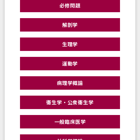
必修問題
解剖学
生理学
運動学
病理学概論
衛生学・公衆衛生学
一般臨床医学