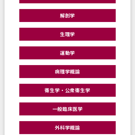
解剖学
生理学
運動学
病理学概論
衛生学・公衆衛生学
一般臨床医学
外科学概論