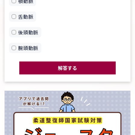
顎動脈
舌動脈
後頭動脈
腕頭動脈
解答する