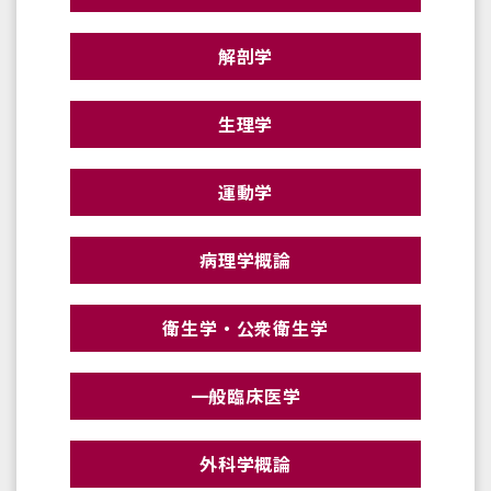
解剖学
生理学
運動学
病理学概論
衛生学・公衆衛生学
一般臨床医学
外科学概論