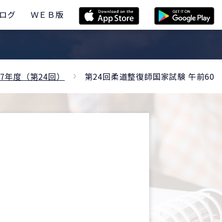
ログ
ＷＥＢ版
27年度（第24回）
第24回柔道整復師国家試験 午前60